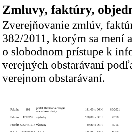
Zmluvy, faktúry, objed
Zverejňovanie zmlúv, faktú
382/2011, ktorým sa mení a
o slobodnom prístupe k inf
verejných obstarávaní podľa
verejnom obstarávaní.
Celková
S/bez
Číslo
Čís
Typ
Číslo
Popis
hodnota
DPH
obj./zmluvy
zml
portál Direktor a časopis
Faktúra
192
161,00
s DPH
80/2021
manažment školy
Faktúra
1222016
výdavky
180,00
s DPH
72/16
Faktúra
6563441017
výdavky
49,80
s DPH
75/16