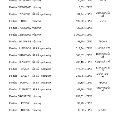
Faktúra
1001608600
výdavky
130,38
s DPH
70/16
Faktúra
7608858073
výdavky
9,53
s DPH
2/10/2016/ŠJ
Faktúra
20160538
ŠJ ZŠ - potraviny
34,44
s DPH
ZŠ
Faktúra
160871
výdavky
108,80
s DPH
74/16
Faktúra
7789260092
výdavky
39,66
s DPH
Faktúra
7258690900
výdavky
1 300.00
s DPH
Faktúra
161003484
výdavky
93,60
s DPH
73/2016
Faktúra
116252426
ŠJ ZŠ - potraviny
213,54
s DPH
1/10/16/ŠJ ZŠ
10/9/2016/ŠJ
Faktúra
3516001464
ŠJ ZŠ - potraviny
368,37
s DPH
ZŠ
Faktúra
09160022
ŠJ ZŠ - potraviny
232,16
s DPH
14/9/16/ŠJ ZŠ
13/9/2016/ŠJ
Faktúra
216372
ŠJ ZŠ - potraviny
172,99
s DPH
ZŠ
9/9/2016/ŠJ
Faktúra
216234
ŠJ ZŠ - potraviny
249,78
s DPH
ZŠ
Faktúra
9160721
ŠJ ZŠ - potraviny
24,10
s DPH
71/2016
3/10/2016/ŠJ
Faktúra
320163927
ŠJ ZŠ - potraviny
63,96
s DPH
ZŠ
Faktúra
7449371711
výdavky
659,52
s DPH
Faktúra
152016
výdavky
39,78
s DPH
Faktúra
11606935
výdavky
48,00
s DPH
69/2016