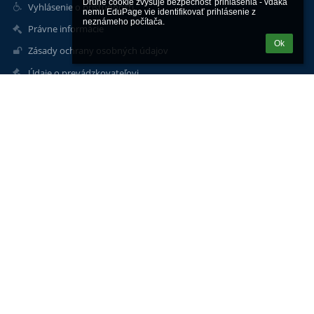
Druhé cookie zvyšuje bezpečnosť prihlásenia - vďaka 
Vyhlásenie o prístupnosti
nemu EduPage vie identifikovať prihlásenie z 
neznámeho počítača.
Právne informácie
Ok
Zásady ochrany osobných údajov
Údaje o prevádzkovateľovi
Mapa stránok
O škole
Kontakt
Novinky
Základná škola, Sobotište 317
sekretariat@zssobotiste.sk
0346282108
• 034/202 13 42 Sekretariát - PAM
• 034/202 13 43 Zborovňa
• 034/202 13 44 I. oddelenie ŠKD
• 034/202 13 45 II. oddelenie ŠKD
• 034/628 21 08 Riaditeľňa a zástup.