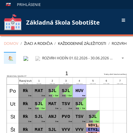
PRIHLÁSENIE
Základná škola Sobotište
DOMOV
/
ŽIACI A RODIČIA
/
KAŽDODENNÉ ZÁLEŽITOSTI
/
ROZVRH
ROZVRH HODÍN 01.02.2026 - 30.06.2026 (01. 02. - 30. 06. 2026)
1
Triedny učiteľ: Katarína Ivančíková
Základná škola, Sobotište 317
1
Ranný kruh
1
2
3
4
5
6
7
7:40 - 7:49
7:50 - 8:35
8:40 - 9:25
9:35 - 10:20
10:30 - 11:15
11:25 - 12:10
12:15 - 13:00
13:20 - 14:00
Po
Rk
MAT
SJL
SJL
HUV
Iva
Iva
Iva / Čer
Iva / Čer
Hav
Ut
Rk
SJL
MAT
TSV
SJL
Iva
Iva / Čer
Iva
Iva
Iva / Čer
TV
St
Rk
SJL
ANJ
PVO
TSV
SJL
Iva
Iva
Iva
Iva
Iva
Iva / Čer
NBV1
Išt
Št
Rk
MAT
SJL
VYV
VYV
ETV1
Slo