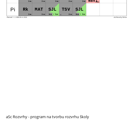
NBV1
Iva
Iva
Iva
Iva
Iva
Jas
Pi
Rk
MAT
SJL
TSV
SJL
Iva
Iva
Iva / Čer
Iva
Iva / Čer
TV
Platnosť: 1. 2. 2026-30. 6. 2026
aSc Rozvrhy Online
aSc Rozvrhy - program na tvorbu rozvrhu školy