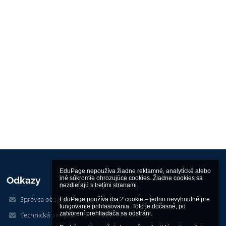
EduPage nepoužíva žiadne reklamné, analytické alebo 
iné súkromie ohrozujúce cookies. Žiadne cookies sa 
Odkazy
nezdieľajú s tretími stranami.

Správca obsahu
EduPage používa iba 2 cookie – jedno nevyhnutné pre 
fungovanie prihlasovania. Toto je dočasné, po 
zatvorení prehliadača sa odstráni.

Technická podpora