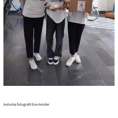
A
utork
a
fotografií Eva Amzler