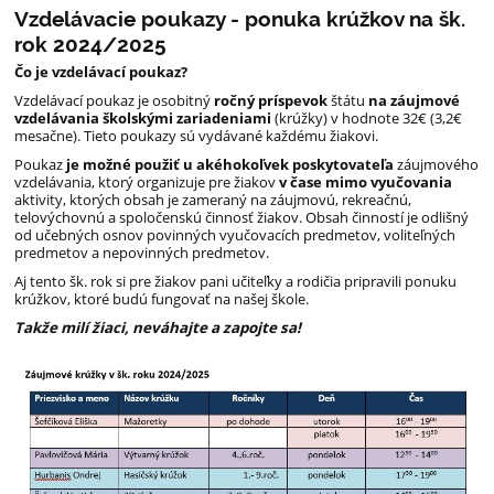
Vzdelávacie poukazy - ponuka krúžkov na šk.
rok 2024/2025
Čo je vzdelávací poukaz?
Vzdelávací poukaz je osobitný
ročný príspevok
štátu
na záujmové
vzdelávania školskými zariadeniami
(krúžky) v hodnote 32€ (3,2€
mesačne). Tieto poukazy sú vydávané každému žiakovi.
Poukaz
je možné použiť u akéhokoľvek poskytovateľa
záujmového
vzdelávania, ktorý organizuje pre žiakov
v čase mimo vyučovania
aktivity, ktorých obsah je zameraný na záujmovú, rekreačnú,
telovýchovnú a spoločenskú činnosť žiakov. Obsah činností je odlišný
od učebných osnov povinných vyučovacích predmetov, voliteľných
predmetov a nepovinných predmetov.
Aj tento šk. rok si pre žiakov pani učiteľky a rodičia pripravili ponuku
krúžkov, ktoré budú fungovať na našej škole.
Takže milí žiaci, neváhajte a zapojte sa!