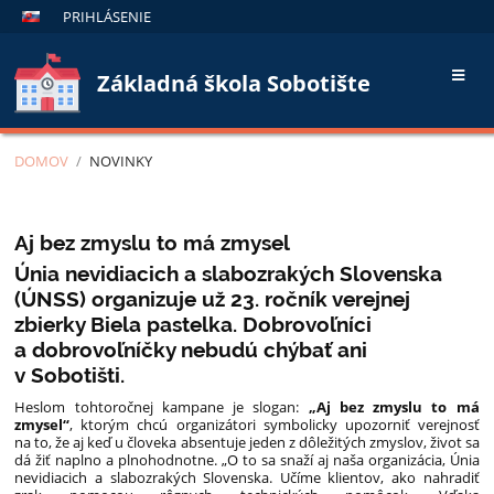
PRIHLÁSENIE
Základná škola Sobotište
DOMOV
/
NOVINKY
Novinky
Aj bez zmyslu to má zmysel
Únia nevidiacich a slabozrakých Slovenska
(ÚNSS) organizuje už 23. ročník verejnej
zbierky Biela pastelka. Dobrovoľníci
a dobrovoľníčky nebudú chýbať ani
v Sobotišti.
Heslom tohtoročnej kampane je slogan:
„Aj bez zmyslu to má
zmysel“
, ktorým chcú organizátori symbolicky upozorniť verejnosť
na to, že aj keď u človeka absentuje jeden z dôležitých zmyslov, život sa
dá žiť naplno a plnohodnotne. „O to sa snaží aj naša organizácia, Únia
nevidiacich a slabozrakých Slovenska. Učíme klientov, ako nahradiť