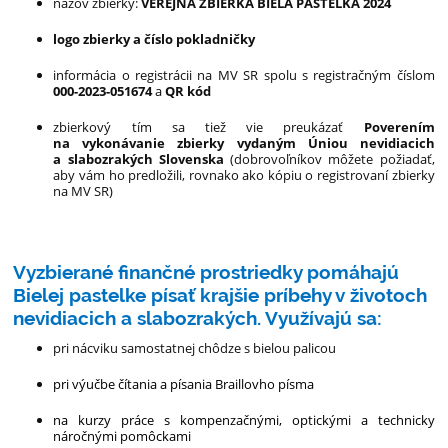
názov zbierky:
VEREJNÁ ZBIERKA BIELA PASTELKA 2024
logo zbierky a číslo pokladničky
informácia o registrácii na MV SR spolu s registračným číslom
000-2023-051674
a
QR kód
zbierkový tím sa tiež vie preukázať
Poverením
na vykonávanie zbierky vydaným Úniou nevidiacich
a slabozrakých Slovenska
(dobrovoľníkov môžete požiadať,
aby vám ho predložili, rovnako ako kópiu o registrovaní zbierky
na MV SR)
Vyzbierané finančné prostriedky pomáhajú
Bielej pastelke písať krajšie príbehy v životoch
nevidiacich a slabozrakých. Využívajú sa:
pri nácviku samostatnej chôdze s bielou palicou
pri výučbe čítania a písania Braillovho písma
na kurzy práce s kompenzačnými, optickými a technicky
náročnými pomôckami