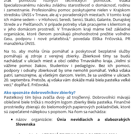
zrak pomocou rôznych technických pomôcok. Vďaka
špecializovanému nácviku zvládnu starostlivosť o domácnosť, rodinu
i zamestnanie. Profesionálnu pomoc poskytujeme nielen v Krajskom
stredisku ÚNSS v Trnave, ale aj v poradenských miestach. V tomto kraji
ich máme sedem – v Hlohovci, Seredi, Senici, Skalici, Galante, Dunajskej
Strede a v Piešťanoch. V prípade potreby však pracujeme s klientom aj
v jeho domácom prostredí. V Trnavskom kraji máme tiež základné
organizácie, ktoré členom ponúkajú plnohodnotné prežitie voľného
času, podporu i nové priateľstvá,“ povedala Eliška Fričovská, PR
manažérka ÚNSS.
Na to, aby mohla Únia pomáhať a poskytovať bezplatné služby
pomáhajú aj zdroje z verejnej zbierky.
Zbierkové tímy sa budú
nachádzať v uliciach miest a obcí celého Trnavského kraja. „Veľmi si
vážime pomoc žiakov, študentov i pedagógov. Bez ich pomoci,
podpory i odvahy zbierkovať by sme nemohli pomáhať. Veľká vďaka
patrí, samozrejme, aj všetkým darcom. Verím, že sa uvidíme v uliciach
20. septembra. Pretože, aj vďaka vám dokáže malá biela pastelka veľké
veci,“ dopĺňa E. Fričovská.
Ako spoznáte dobrovoľníkov zbierky?
Pastelkový tím býva zväčša dvoj- až trojčlenný. Dobrovoľníci mávajú
oblečené biele tričká s modrým logom zbierky Biela pastelka. Finančné
prostriedky zbierajú do bielomodrých papierových pokladničiek, ktoré
sú zapečatené nálepkou s popisom. Na ňom sa nachádza:
názov organizácie:
Únia nevidiacich a slabozrakých
Slovenska