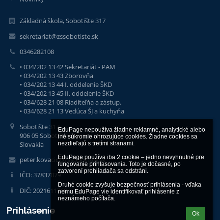
Základná škola, Sobotište 317
sekretariat@zssobotiste.sk
0346282108
• 034/202 13 42 Sekretariát - PAM
• 034/202 13 43 Zborovňa
• 034/202 13 44 I. oddelenie ŠKD
• 034/202 13 45 II. oddelenie ŠKD
• 034/628 21 08 Riaditeľňa a zástup.
• 034/628 21 13 Vedúca ŠJ a kuchyňa
Sobotište 317
EduPage nepoužíva žiadne reklamné, analytické alebo 
906 05 Sobotište
iné súkromie ohrozujúce cookies. Žiadne cookies sa 
Slovakia
nezdieľajú s tretími stranami.

EduPage používa iba 2 cookie – jedno nevyhnutné pre 
peter.kovacic@zssobotiste.sk
fungovanie prihlasovania. Toto je dočasné, po 
zatvorení prehliadača sa odstráni.

IČO: 37837079
Druhé cookie zvyšuje bezpečnosť prihlásenia - vďaka 
DIČ: 2021611768
nemu EduPage vie identifikovať prihlásenie z 
neznámeho počítača.
Prihlásenie
Ok