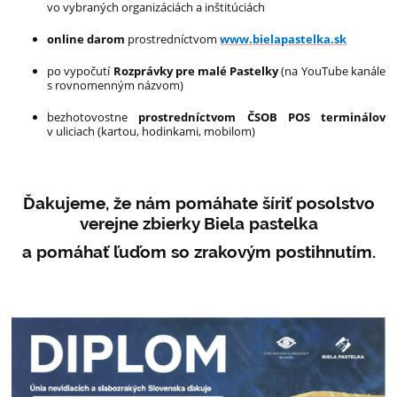
vo vybraných organizáciách a inštitúciách
online darom
prostredníctvom
www.bielapastelka.sk
po vypočutí
Rozprávky pre malé Pastelky
(na YouTube kanále
s rovnomenným názvom)
bezhotovostne
prostredníctvom ČSOB POS terminálov
v uliciach (kartou, hodinkami, mobilom)
Ďakujeme, že nám pomáhate šíriť posolstvo
verejne zbierky Biela pastelka
a pomáhať ľuďom so zrakovým postihnutím.