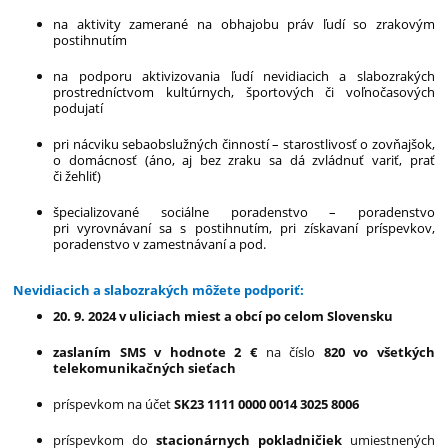
na aktivity zamerané na obhajobu práv ľudí so zrakovým
postihnutím
na podporu aktivizovania ľudí nevidiacich a slabozrakých
prostredníctvom kultúrnych, športových či voľnočasových
podujatí
pri nácviku sebaobslužných činností – starostlivosť o zovňajšok,
o domácnosť (áno, aj bez zraku sa dá zvládnuť variť, prať
či žehliť)
špecializované sociálne poradenstvo – poradenstvo
pri vyrovnávaní sa s postihnutím, pri získavaní príspevkov,
poradenstvo v zamestnávaní a pod.
Nevidiacich a slabozrakých môžete podporiť:
20. 9. 2024 v uliciach miest a obcí po celom Slovensku
zaslaním SMS v hodnote 2 €
na číslo
820 vo všetkých
telekomunikačných sieťach
príspevkom na účet
SK23 1111 0000 0014 3025 8006
príspevkom do
stacionárnych pokladničiek
umiestnených