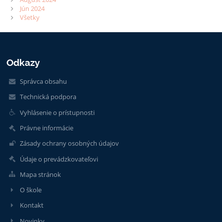
Jún 2024
Všetky
Odkazy
Správca obsahu
Technická podpora
Vyhlásenie o prístupnosti
Právne informácie
Zásady ochrany osobných údajov
Údaje o prevádzkovateľovi
Mapa stránok
O škole
Kontakt
Novinky